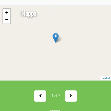
+
Mappa
−
Leaflet
2
di 2
oppure