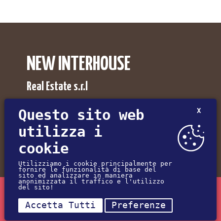
NEW INTERHOUSE
Real Estate s.r.l
Agenzia Immobiliare NewInterhouse a Pordenone,
Questo sito web
X
Udine, Trieste e Gorizia.
utilizza i
Via Umberto I°, 30
cookie
33085 - Maniago (PN) - Italy
Utilizziamo i cookie principalmente per
fornire le funzionalità di base del
(+39) 0427-72547
sito ed analizzare in maniera
anonimizzata il traffico e l'utilizzo
del sito!
(+39) 345-2310426
Sei interessato all'annuncio Rif. NI-000916?
Accetta Tutti
Preferenze
info@newinterhouse.it
RICHIEDI INFORMAZIONI