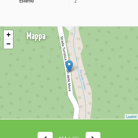
Esterno
2
+
Mappa
−
Leaflet