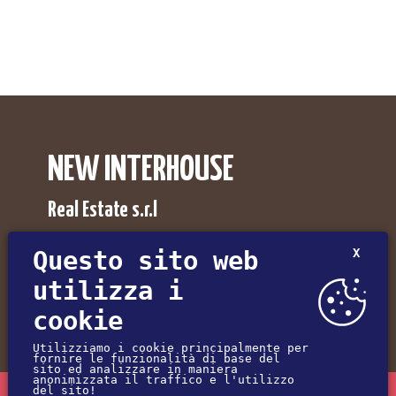
NEW INTERHOUSE
Real Estate s.r.l
Agenzia Immobiliare NewInterhouse a Pordenone,
Questo sito web
X
Udine, Trieste e Gorizia.
utilizza i
Via Umberto I°, 30
cookie
33085 - Maniago (PN) - Italy
Utilizziamo i cookie principalmente per
fornire le funzionalità di base del
(+39) 0427-72547
sito ed analizzare in maniera
anonimizzata il traffico e l'utilizzo
del sito!
(+39) 345-2310426