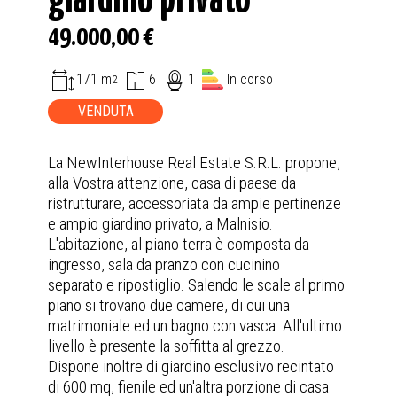
giardino privato
49.000,00 €
171 m
6
1
In corso
2
VENDUTA
La NewInterhouse Real Estate S.R.L. propone,
alla Vostra attenzione, casa di paese da
ristrutturare, accessoriata da ampie pertinenze
e ampio giardino privato, a Malnisio.
L'abitazione, al piano terra è composta da
ingresso, sala da pranzo con cucinino
separato e ripostiglio. Salendo le scale al primo
piano si trovano due camere, di cui una
matrimoniale ed un bagno con vasca. All'ultimo
livello è presente la soffitta al grezzo.
Dispone inoltre di giardino esclusivo recintato
di 600 mq, fienile ed un'altra porzione di casa