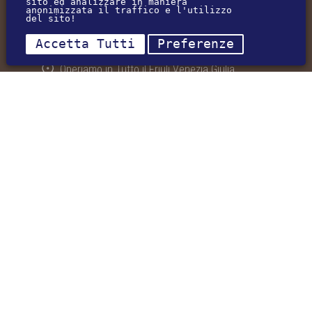
sito ed analizzare in maniera
anonimizzata il traffico e l'utilizzo
del sito!
(+39) 345-2310426
Accetta Tutti
Preferenze
info@newinterhouse.it
Operiamo in Tutto il Friuli Venezia Giulia
P.I. 01932320938
REA: PN-366645
Agenti Immobiliari Abilitati
Privacy e Cookie
Preferenze sui Cookie
ORARI DI APERTURA
Dal Lunedì al Venerdì