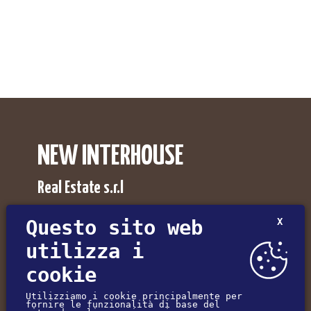
NEW INTERHOUSE
Real Estate s.r.l
Agenzia Immobiliare NewInterhouse a Pordenone,
Questo sito web
X
Udine, Trieste e Gorizia.
utilizza i
Via Umberto I°, 30
cookie
33085 - Maniago (PN) - Italy
Utilizziamo i cookie principalmente per
fornire le funzionalità di base del
(+39) 0427-72547