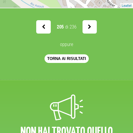
Leaflet
205
di 236
oppure
TORNA AI RISULTATI
NON HAI TROVATO QUELLO