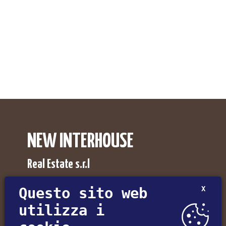
NEW INTERHOUSE
Real Estate s.r.l
Agenzia Immobiliare NewInterhouse a Pordenone,
Questo sito web
X
Udine, Trieste e Gorizia.
utilizza i
Via Umberto I°, 30