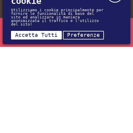
cookie
33085 - Maniago (PN) - Italy
Utilizziamo i cookie principalmente per
fornire le funzionalità di base del
(+39) 0427-72547
sito ed analizzare in maniera
anonimizzata il traffico e l'utilizzo
del sito!
(+39) 345-2310426
Sei interessato all'annuncio Rif. NI-001079?
Accetta Tutti
Preferenze
info@newinterhouse.it
RICHIEDI INFORMAZIONI
Operiamo in Tutto il Friuli Venezia Giulia
P.I. 01932320938
REA: PN-366645
Agenti Immobiliari Abilitati
Privacy e Cookie
Preferenze sui Cookie