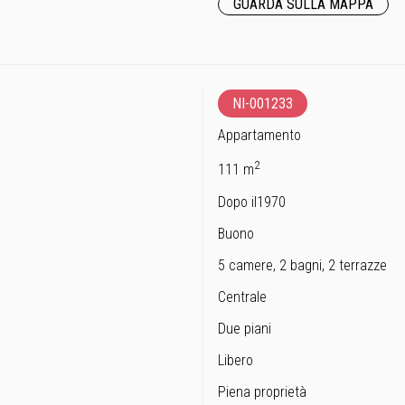
GUARDA SULLA MAPPA
NI-001233
Appartamento
2
111 m
Dopo il1970
Buono
5 camere, 2 bagni, 2 terrazze
Centrale
Due piani
Libero
Piena proprietà