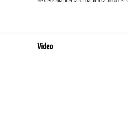
Se siete alla ricerca di una dimora unica nel s
Video