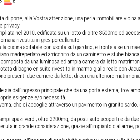
3
E
di porre, alla Vostra attenzione, una perla immobiliare vicina a
 e privacy.
d ampliata nel 2010, edificata su un lotto di oltre 3500mq ed acce
romana rivestita in gres porcellanato.
a la cucina abitabile con uscita sul giardino, e fronte a se un m
liano madreperlato ed arricchito da un caminetto e stube bianca
 è composta da una luminosa ed ampia camera da letto matrimonia
tata di bagno en suite rivestito in marmo giallo reale con Jacu
no presenti due camere da letto, di cui una ulteriore matrimoni
ibile sia dall'ingresso principale che da una porta esterna, trovi
proprie esigenze e/o necessità.
taverna, che ci accoglie attraverso un pavimento in granito sard
i ampi spazi verdi, oltre 3200mq, da posti auto scoperti e da due
tenuta in grande considerazione, grazie all'impianto d'allarme, po