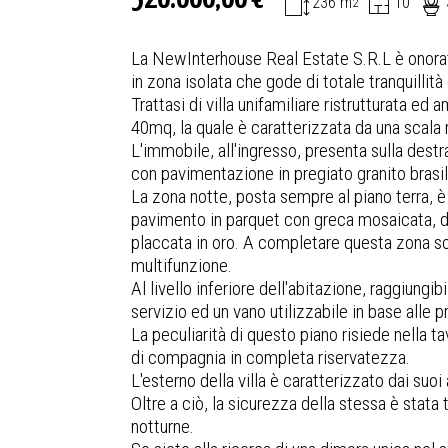
236 m
10
2
La NewInterhouse Real Estate S.R.L è onorata 
in zona isolata che gode di totale tranquillità
Trattasi di villa unifamiliare ristrutturata e
40mq, la quale è caratterizzata da una scala 
L'immobile, all'ingresso, presenta sulla destr
con pavimentazione in pregiato granito brasi
La zona notte, posta sempre al piano terra,
pavimento in parquet con greca mosaicata, do
placcata in oro. A completare questa zona so
multifunzione.
Al livello inferiore dell'abitazione, raggiung
servizio ed un vano utilizzabile in base alle 
La peculiarità di questo piano risiede nella 
di compagnia in completa riservatezza.
L'esterno della villa è caratterizzato dai suo
Oltre a ciò, la sicurezza della stessa è stata 
notturne.