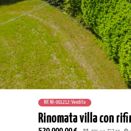
RIF. NI-001212: Vendita
Rinomata villa con rifi
520.000,00 €